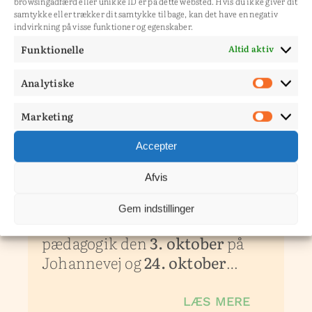
browsingadfærd eller unikke ID'er på dette websted. Hvis du ikke giver dit
Program og tilmelding…
samtykke eller trækker dit samtykke tilbage, kan det have en negativ
indvirkning på visse funktioner og egenskaber.
Funktionelle
Altid aktiv
LÆS MERE
Analytiske
Analy
Marketing
Mark
22. JUNI 2026
Accepter
Kursus i sansemotorisk
Afvis
pædagogik
Gem indstillinger
Kursus i sansemotorisk
pædagogik den
3. oktober
på
Johannevej og
24. oktober
…
LÆS MERE