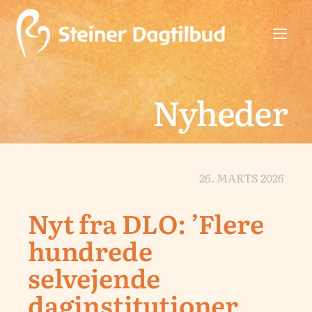
Skip
to
Toggl
content
Navig
Inspiration
Nyheder
Netværk
Praktisk
26. MARTS 2026
Kontakt
Nyt fra DLO: ’Flere
Log ud
hundrede
selvejende
daginstitutioner