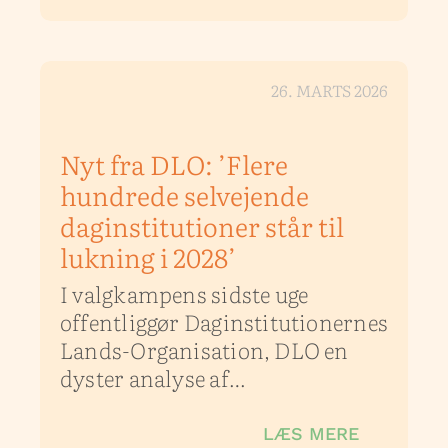
26. MARTS 2026
Nyt fra DLO: ’Flere
hundrede selvejende
daginstitutioner står til
lukning i 2028’
I valgkampens sidste uge
offentliggør Daginstitutionernes
Lands-Organisation, DLO en
dyster analyse af…
LÆS MERE