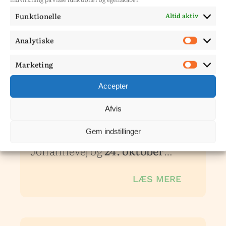
Funktionelle
Altid aktiv
Analytiske
Analy
22. JUNI 2026
Marketing
Mark
Kursus i sansemotorisk
Accepter
pædagogik
Afvis
Kursus i sansemotorisk
Gem indstillinger
pædagogik den
3. oktober
på
Johannevej og
24. oktober
…
LÆS MERE