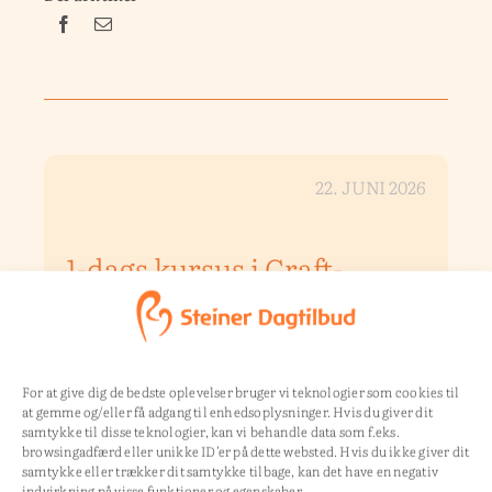
22. JUNI 2026
1-dags kursus i Craft-
psykologi
Kursus i graduerede
craftaktiviteter den
21. april.
For at give dig de bedste oplevelser bruger vi teknologier som cookies til
at gemme og/eller få adgang til enhedsoplysninger. Hvis du giver dit
Program og tilmelding…
samtykke til disse teknologier, kan vi behandle data som f.eks.
browsingadfærd eller unikke ID'er på dette websted. Hvis du ikke giver dit
samtykke eller trækker dit samtykke tilbage, kan det have en negativ
LÆS MERE
indvirkning på visse funktioner og egenskaber.