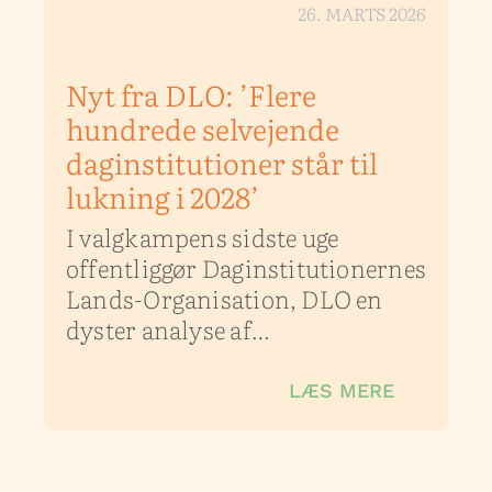
26. MARTS 2026
Nyt fra DLO: ’Flere
hundrede selvejende
daginstitutioner står til
lukning i 2028’
I valgkampens sidste uge
offentliggør Daginstitutionernes
Lands-Organisation, DLO en
dyster analyse af…
LÆS MERE