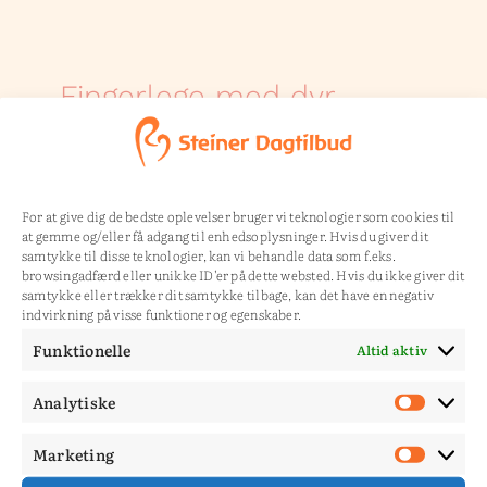
Fingerlege med dyr
By
Jakob Glad
|
september 16th, 2024
til
Læs mere
Kommentarer lukket
Fingerleg
For at give dig de bedste oplevelser bruger vi teknologier som cookies til
med
at gemme og/eller få adgang til enhedsoplysninger. Hvis du giver dit
dyr
samtykke til disse teknologier, kan vi behandle data som f.eks.
browsingadfærd eller unikke ID'er på dette websted. Hvis du ikke giver dit
samtykke eller trækker dit samtykke tilbage, kan det have en negativ
indvirkning på visse funktioner og egenskaber.
Nisser og dværge
Funktionelle
Altid aktiv
By
Jakob Glad
|
september 16th, 2024
Analytiske
Analy
til
Læs mere
Kommentarer lukket
Nisser
Marketing
Mark
og
dværge