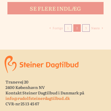
SE FLERE INDLÆG
Forrige
1
2
3
Næste
Tranevej 20
2400 København NV
Kontakt Steiner Dagtilbud i Danmark på
info@rudolfsteinerdagtilbud.dk
CVR-nr 25 13 45 67