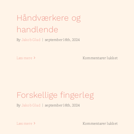
Håndværkere og
handlende
By
Jakob Glad
|
september 16th, 2024
til
Læs mere
Kommentarer lukket
Håndværk
og
handlend
Forskellige fingerleg
By
Jakob Glad
|
september 16th, 2024
til
Læs mere
Kommentarer lukket
Forskelli
fingerleg