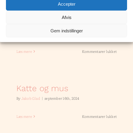
Accepter
Afvis
Elementarvæsner
Gem indstillinger
By
Jakob Glad
|
september 16th, 2024
til
Læs mere
Kommentarer lukket
Elementa
Katte og mus
By
Jakob Glad
|
september 16th, 2024
til
Læs mere
Kommentarer lukket
Katte
og
mus