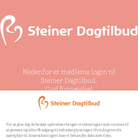
Nedenfor er medlems login til
Steiner Dagtilbud.
God fornøjelse!
For at give dig de bedste oplevelser bruger vi teknologier som cookies til
Uautoriseret til:
/mp-
at gemme og/eller få adgang til enhedsoplysninger. Hvis du giver dit
files/fastelavn.doc/
samtykke til disse teknologier, kan vi behandle data som f.eks.