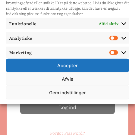
browsingadfærd eller unikke ID'er på dette websted. Hvis du ikke giver dit
Du skal være medlem for
samtykke eller trækker dit samtykke tilbage, kan det have en negativ
indvirkning på visse funktioner og egenskaber.
at se siden.
Funktionelle
Altid aktiv
Log ind
Analytiske
Analy
Dit brugernavn eller email
Marketing
Mark
Accepter
Adgangskode
Afvis
Husk mig
Gem indstillinger
Forgot Password?