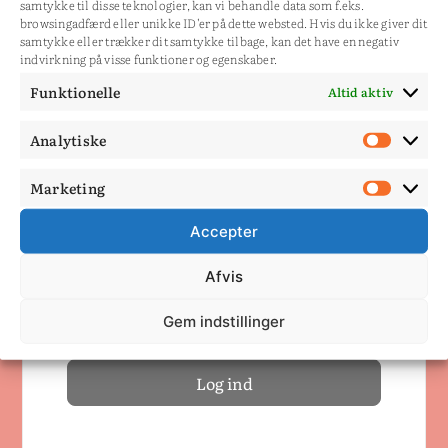
samtykke til disse teknologier, kan vi behandle data som f.eks.
fingerleg.doc/
browsingadfærd eller unikke ID'er på dette websted. Hvis du ikke giver dit
samtykke eller trækker dit samtykke tilbage, kan det have en negativ
Du skal være medlem for
indvirkning på visse funktioner og egenskaber.
at se siden.
Funktionelle
Altid aktiv
Log ind
Analytiske
Analy
Marketing
Dit brugernavn eller email
Mark
Accepter
Adgangskode
Afvis
Husk mig
Gem indstillinger