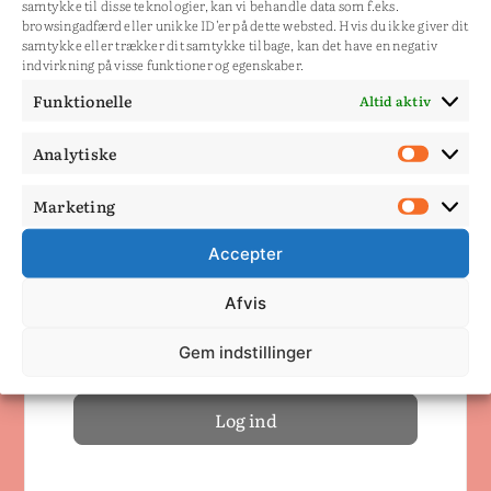
samtykke til disse teknologier, kan vi behandle data som f.eks.
dyr.doc/
browsingadfærd eller unikke ID'er på dette websted. Hvis du ikke giver dit
samtykke eller trækker dit samtykke tilbage, kan det have en negativ
Du skal være medlem for
indvirkning på visse funktioner og egenskaber.
at se siden.
Funktionelle
Altid aktiv
Log ind
Analytiske
Analy
Marketing
Dit brugernavn eller email
Mark
Accepter
Adgangskode
Afvis
Husk mig
Gem indstillinger