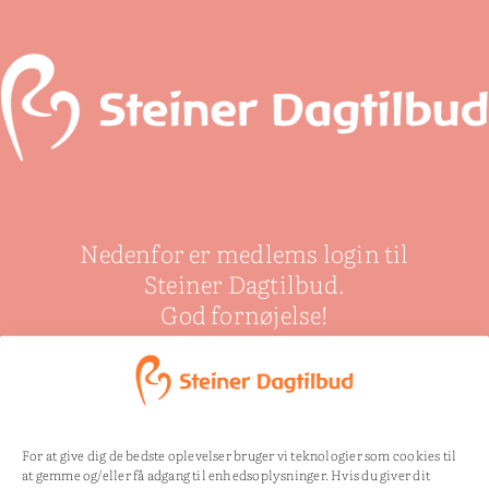
Nedenfor er medlems login til
Steiner Dagtilbud.
God fornøjelse!
Uautoriseret til:
/mp-
For at give dig de bedste oplevelser bruger vi teknologier som cookies til
at gemme og/eller få adgang til enhedsoplysninger. Hvis du giver dit
files/fingerlege-med-