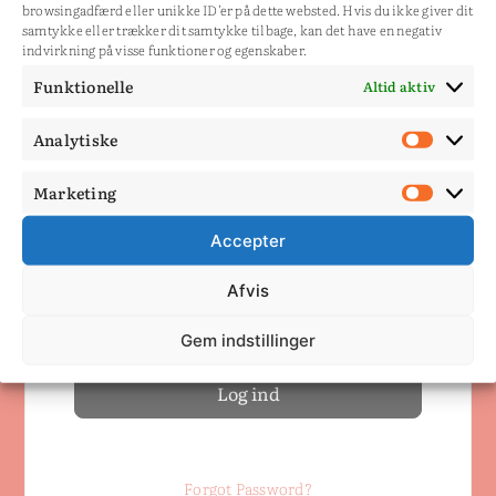
browsingadfærd eller unikke ID'er på dette websted. Hvis du ikke giver dit
Du skal være medlem for
samtykke eller trækker dit samtykke tilbage, kan det have en negativ
indvirkning på visse funktioner og egenskaber.
at se siden.
Funktionelle
Altid aktiv
Log ind
Analytiske
Analy
Dit brugernavn eller email
Marketing
Mark
Accepter
Adgangskode
Afvis
Husk mig
Gem indstillinger
Forgot Password?