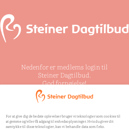
Nedenfor er medlems login til
Steiner Dagtilbud.
God fornøjelse!
For at give dig de bedste oplevelser bruger vi teknologier som cookies til
Uautoriseret til:
/mp-
at gemme og/eller få adgang til enhedsoplysninger. Hvis du giver dit
files/juleevangeliet.doc/
samtykke til disse teknologier, kan vi behandle data som f.eks.