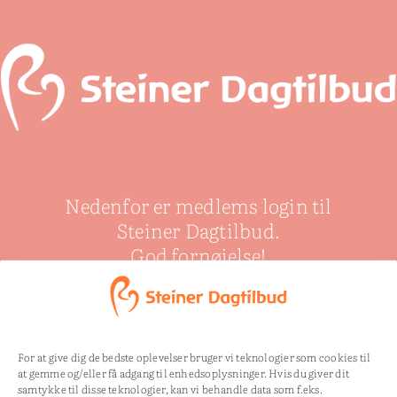
Nedenfor er medlems login til
Steiner Dagtilbud.
God fornøjelse!
For at give dig de bedste oplevelser bruger vi teknologier som cookies til
Uautoriseret til:
/mp-
at gemme og/eller få adgang til enhedsoplysninger. Hvis du giver dit
files/hoesteventyr-96.doc/
samtykke til disse teknologier, kan vi behandle data som f.eks.