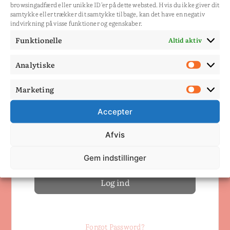
browsingadfærd eller unikke ID'er på dette websted. Hvis du ikke giver dit
Du skal være medlem for
samtykke eller trækker dit samtykke tilbage, kan det have en negativ
indvirkning på visse funktioner og egenskaber.
at se siden.
Funktionelle
Altid aktiv
Log ind
Analytiske
Analy
Dit brugernavn eller email
Marketing
Mark
Accepter
Adgangskode
Afvis
Husk mig
Gem indstillinger
Forgot Password?